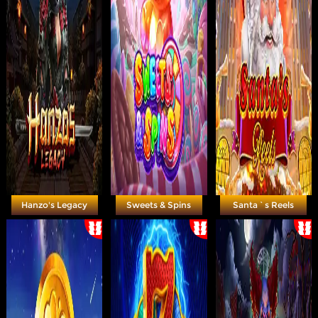
Hanzo's Legacy
Sweets & Spins
Santa`s Reels