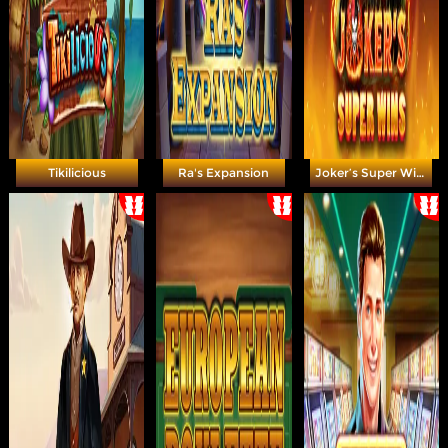
Tikilicious
Ra's Expansion
Joker’s Super Wins