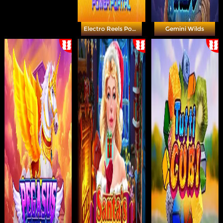
Electro Reels Power Portal
Gemini Wilds