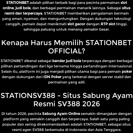
STATIONBET
adalah pilihan terbaik bagi para pecinta permainan
slot
online
,
judi bola
, dan berbagai permainan menarik lainnya. Sebagai
situs
resmi dan terpercaya
, STATIONBET memberikan pengalaman bermain
yang aman, nyaman, dan menguntungkan. Dengan dukungan teknologi
canggih, pemain dapat menikmati
slot gacor
dengan
RTP slot
tinggi,
sehingga peluang untuk menang semakin besar.
Kenapa Harus Memilih STATIONBET
OFFICIAL?
STATIONBET dikenal sebagai
bandar judi bola
terpercaya dengan berbagai
pilihan pertandingan dari liga ternama hingga pertandingan internasional.
Selain itu, platform ini juga menjadi pilihan utama bagi para pemain
poker
dengan dukungan dari
IDN Poker
yang terkenal dengan server stabil dan
permainan yang adil.
STATIONSV388 - Situs Sabung Ayam
Resmi SV388 2026
Di tahun 2026, pecinta
Sabung Ayam Online
semakin dimanjakan dengan
platform yang semakin canggih dan terpercaya. Salah satu yang paling
populer dan sering direkomendasikan adalah STATIONBET, sebagai situs
resmi agen SV388 terkemuka di Indonesia dan Asia Tenggara.