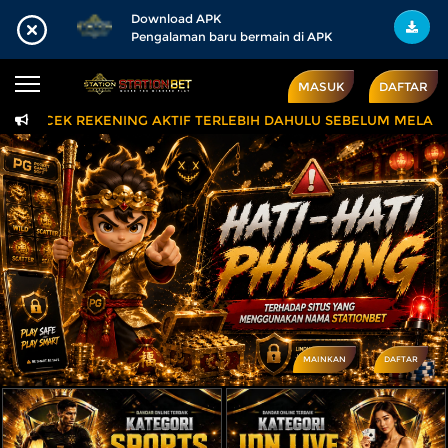
Beranda
Download APK
Pengalaman baru bermain di APK
Sports
BARU
PROMO
MASUK
DAFTAR
Live Casino
BARU
RAP CEK REKENING AKTIF TERLEBIH DAHULU SEBELUM MELAKUKAN
STATIONBET: Situs Slot Onlin
IDNPoker
BARU
Slots
PROMO
IDNLIVE
BARU
Stream N Spin
Arcade
PROMO
Table Games
MAINKAN
DAFTAR
Lottery
BARU
PROMO
IDNRaffle