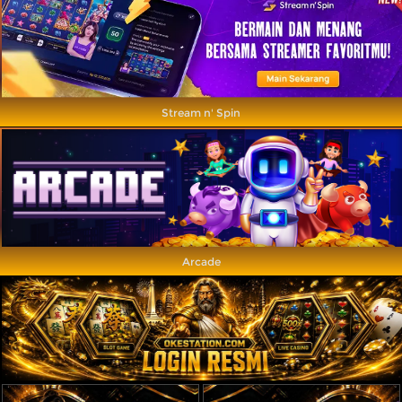
Stream n' Spin
Arcade