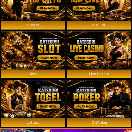
Referral
Promosi
Sports
IDNLIVE
Hubungi Kami
Live Chat
Pengaduan Customer
Pilih Bahasa:
Slots
Live Casino
MASUK
DAFTAR
&copy; STATIONBET: Situs Slot Online Gaming
Lottery
IDNPoker
No.1 APK Terbaik Di Indonesia. Hak Cipta
Dilindungi.